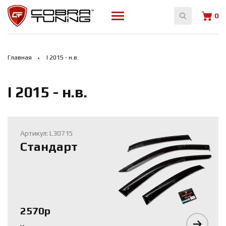
Array ( [0] => 14033 [1] => 14034 [2] => 16850 )
0
Главная
I 2015 - н.в.
I 2015 - н.в.
Артикул: L30715
Стандарт
2570р