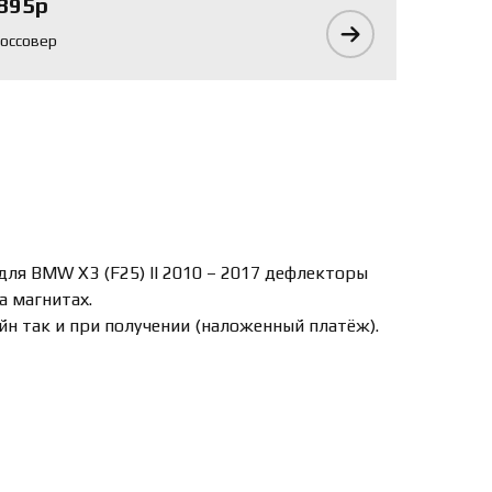
895р
оссовер
для BMW X3 (F25) II 2010 – 2017 дефлекторы
а магнитах.
йн так и при получении (наложенный платёж).