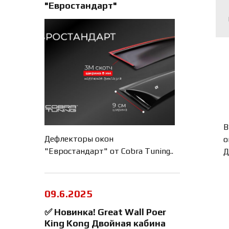
"Евростандарт"
В
Дефлекторы окон
о
"Евростандарт" от Cobra Tuning..
Д
09.6.2025
✅ Новинка! Great Wall Poer
King Kong Двойная кабина