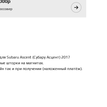
000р
оссовер
для Subaru Ascent (Субару Асцент) 2017
ные шторки на магнитах.
йн так и при получении (наложенный платёж).