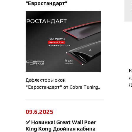
"Евростандарт"
В
д
Дефлекторы окон
Д
"Евростандарт" от Cobra Tuning..
09.6.2025
✅ Новинка! Great Wall Poer
King Kong Двойная кабина