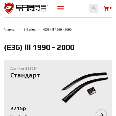
Array ( [0] => 11994 [1] => 12000 [2] => 12007 [3] => 12023 )
0
Главная
3-Series
(E36) lll 1990 - 2000
(E36) lll 1990 - 2000
Артикул: B23694
Стандарт
2715р