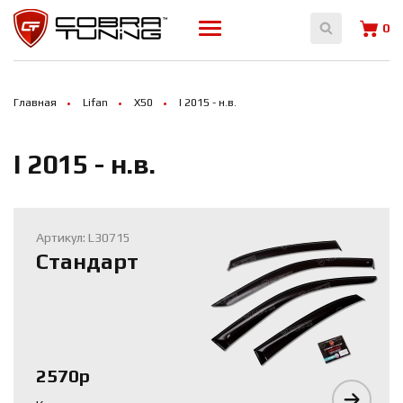
Array ( [0] => 14033 [1] => 14034 [2] => 16850 )
0
Главная
Lifan
X50
I 2015 - н.в.
I 2015 - н.в.
Артикул: L30715
Стандарт
2570р