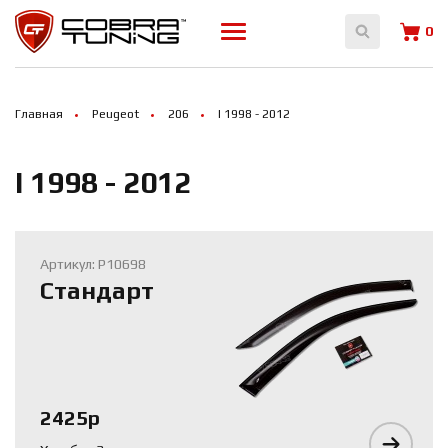
Array ( [0] => 14994 [1] => 14995 [2] => 14997 )
0
Главная
Peugeot
206
I 1998 - 2012
I 1998 - 2012
Артикул: P10698
Стандарт
2425р