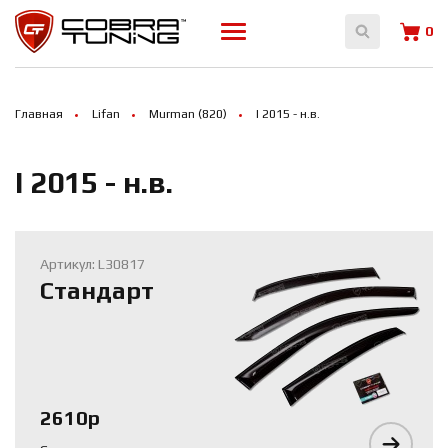
Array ( [0] => 14022 [1] => 14023 )
0
Главная
Lifan
Murman (820)
I 2015 - н.в.
I 2015 - н.в.
Артикул: L30817
Стандарт
2610р