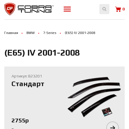
Array ( [0] => 12069 [1] => 12070 )
0
Главная
BMW
7-Series
(E65) IV 2001-2008
(E65) IV 2001-2008
Артикул: B23201
Стандарт
2755р