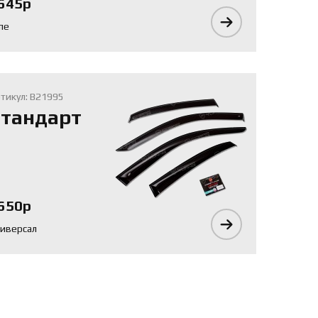
645р
пе
тикул: B21995
тандарт
650р
иверсал