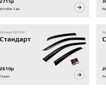
2715р
3
Хэтчбек 3 дв.
Ку
Артикул: B21490
Ар
Стандарт
С
2610р
2
Седан
Ун