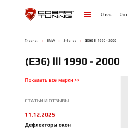
Array ( [0] => 11994 [1] => 12000 [2] => 12007 [3] => 12023 )
О нас
Опт
Главная
BMW
3-Series
(E36) lll 1990 - 2000
(E36) lll 1990 - 2000
Показать все марки
>>
СТАТЬИ И ОТЗЫВЫ
11.12.2025
Дефлекторы окон