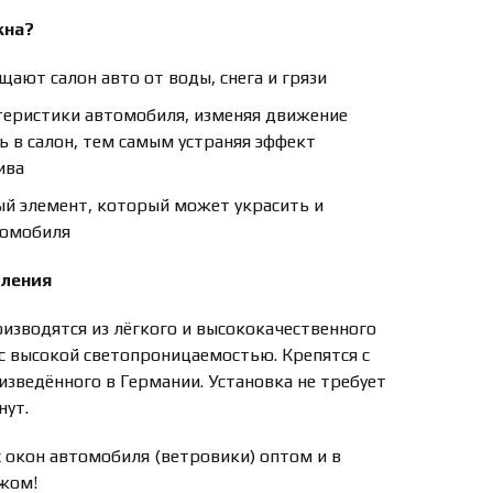
кна?
ают салон авто от воды, снега и грязи
еристики автомобиля, изменяя движение
ть в салон, тем самым устраняя эффект
ива
ый элемент, который может украсить и
томобиля
пления
изводятся из лёгкого и высококачественного
 с высокой светопроницаемостью. Крепятся с
зведённого в Германии. Установка не требует
нут.
окон автомобиля (ветровики) оптом и в
ежом!