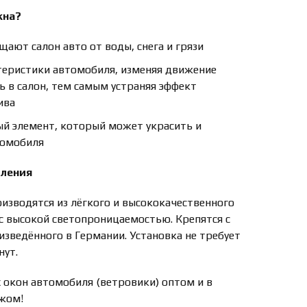
кна?
ают салон авто от воды, снега и грязи
еристики автомобиля, изменяя движение
ть в салон, тем самым устраняя эффект
ива
ый элемент, который может украсить и
томобиля
пления
изводятся из лёгкого и высококачественного
 с высокой светопроницаемостью. Крепятся с
зведённого в Германии. Установка не требует
нут.
окон автомобиля (ветровики) оптом и в
ежом!