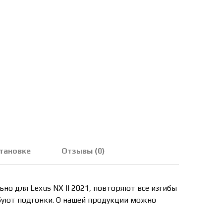
становке
Отзывы (0)
но для Lexus NX II 2021, повторяют все изгибы
буют подгонки. О нашей продукции можно