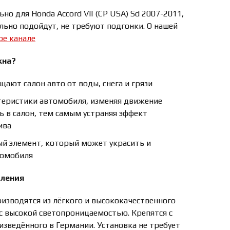
но для Honda Accord VII (CP USA) Sd 2007-2011,
льно подойдут, не требуют подгонки. О нашей
be канале
кна?
ают салон авто от воды, снега и грязи
еристики автомобиля, изменяя движение
ть в салон, тем самым устраняя эффект
ива
ый элемент, который может украсить и
томобиля
пления
изводятся из лёгкого и высококачественного
 с высокой светопроницаемостью. Крепятся с
зведённого в Германии. Установка не требует