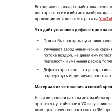
Ветровики на окна разработаны специаль
повторяют все изгибы автомобиля, идеа
продукции можно посмотреть на
YouTu
Что даёт установка дефлекторов на о
При любых погодных условиях защищ
Улучшают аэродинамические характ
потока воздуха, не давая ему попас
парусности и уменьшая расход топл
Дефлекторы окон - это декоративн
подчеркнуть индивидуальность ав
Материал изготовления и способ кре
Наши ветровики на окна автомобиля про
оргстекла, устойчивое к УФ излучению и
помощью качественного скотча 3М, прои