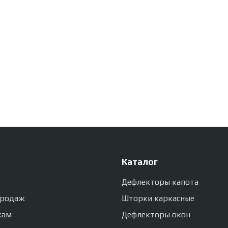
Каталог
Дефлекторы капота
продаж
Шторки каркасные
кам
Дефлекторы окон