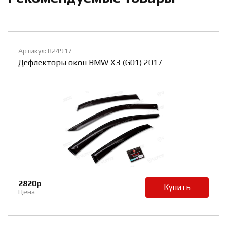
Артикул: B24917(3)
7
Дефлекторы окон BMW X3 (G01) 2017 на
часть
1680р
Купить
Ку
Цена