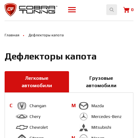
Array ( )
0
Главная
Дефлекторы капота
Дефлекторы капота
Легковые
Грузовые
автомобили
автомобили
C
M
Changan
Mazda
Chery
Mercedes-Benz
Chevrolet
Mitsubishi
N