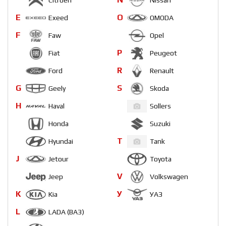
Citroen
Nissan
E
O
Exeed
OMODA
F
Faw
Opel
P
Fiat
Peugeot
R
Ford
Renault
G
S
Geely
Skoda
H
Haval
Sollers
Honda
Suzuki
T
Hyundai
Tank
J
Jetour
Toyota
V
Jeep
Volkswagen
K
У
Kia
УАЗ
L
LADA (ВАЗ)